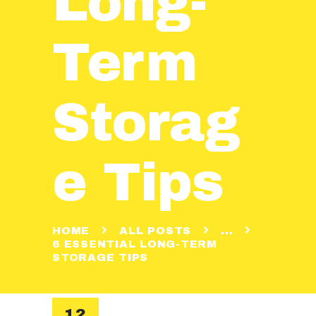
Long-
Term
Storag
e Tips
HOME
ALL POSTS
...
6 ESSENTIAL LONG-TERM
STORAGE TIPS
12