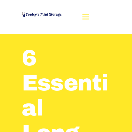
6
HOME
REVIEWS
RENT A UNIT
Essenti
UNIT SIZES
CONTACT US
MAKE A PAYMENT
al